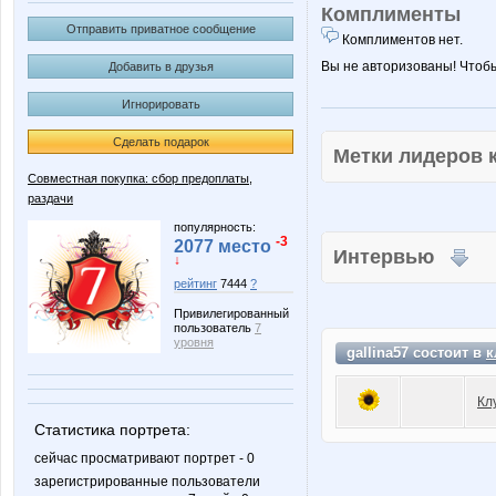
Комплименты
Отправить приватное сообщение
Комплиментов нет.
Вы не авторизованы! Чтоб
Добавить в друзья
Игнорировать
Сделать подарок
Метки лидеров
Совместная покупка: сбор предоплаты,
раздачи
популярность:
-3
2077 место
Интервью
↓
рейтинг
7444
?
Привилегированный
пользователь
7
уровня
gallina57 состоит в
к
Кл
Статистика портрета:
сейчас просматривают портрет - 0
зарегистрированные пользователи